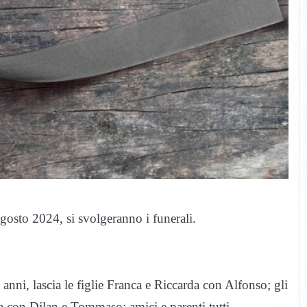
osto 2024, si svolgeranno i funerali.
ni, lascia le figlie Franca e Riccarda con Alfonso; gli
a con Djlan e Tommaso; amici e parenti tutti.