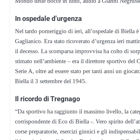
Mondo delle bocce in lutto, addio a Gianni Negruss
In ospedale d’urgenza
Nel tardo pomeriggio di ieri, all’ospedale di Biell
Gaglianico. Era stato ricoverato d’urgenza ieri mattin
il decesso. La scomparsa improvvisa ha colto di sor
stimato nell’ambiente – era il direttore sportivo del
Serie A, oltre ad essere stato per tanti anni un gioca
Biella il 3 settembre del 1945.
Il ricordo di Tregnago
“Da sportivo ha raggiunto il massimo livello, la cat
corrispondente di Eco di Biella -. Vero spirito dell’
corse preparatorie, esercizi ginnici e gli indispensabi