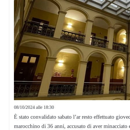
08/10/2024 alle 18:30
È stato convalidato sabato l’ar resto effettuato giove
marocchino di 36 anni, accusato di aver minacciato 