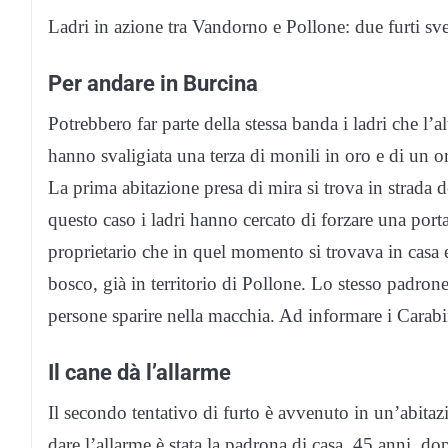
Ladri in azione tra Vandorno e Pollone: due furti sve
Per andare in Burcina
Potrebbero far parte della stessa banda i ladri che l’a
hanno svaligiata una terza di monili in oro e di un o
La prima abitazione presa di mira si trova in strada dei
questo caso i ladri hanno cercato di forzare una porta
proprietario che in quel momento si trovava in casa e
bosco, già in territorio di Pollone. Lo stesso padrone
persone sparire nella macchia. Ad informare i Carabini
Il cane dà l’allarme
Il secondo tentativo di furto è avvenuto in un’abitaz
dare l’allarme è stata la padrona di casa, 45 anni, d