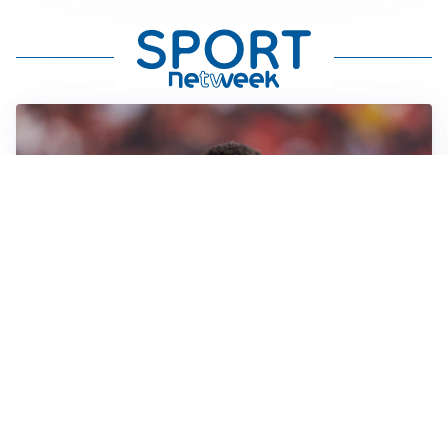
AFFARE IN CHIUSURA
Barcellona, colpo Rodri: battuto il Real Madrid
MOTIVATO