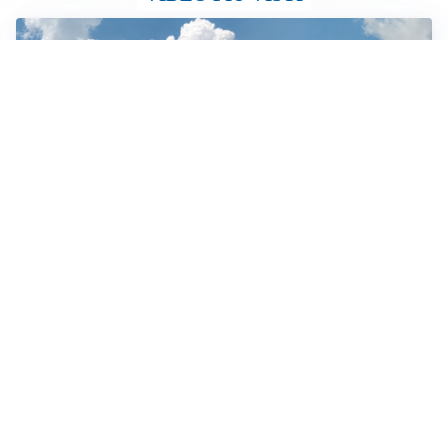
IL VIDEO
Monte Barone, l’incendio continua: al lavoro anche i
canadair
TELEVISIONE
Medici e Medicina, diabete di tipo 1: trapianti, terapie
cellulari e salute mentale