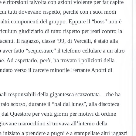
e ritorsioni talvolta con azioni violente per far capire
ui tutti dovevano rispetto, perché con i suoi modi
gli altri componenti del gruppo. Eppure il “boss” non è
lum giudiziario di tutto rispetto per reati contro la
enti. Il ragazzo, classe ‘99, di Vercelli, è stato alla
 aver fatto “sequestrare” il telefono cellulare a un altro
e. Ad aspettarlo, però, ha trovato i poliziotti della
dato verso il carcere minorile Ferrante Aporti di
ipali responsabili della gigantesca scazzottata – che ha
aio scorso, durante il “bal dal lunes”, alla discoteca
o dal Questore per venti giorni per motivi di ordine
 giovane marocchino si trovava all’interno della
niziato a prendere a pugni e a stampellate altri ragazzi