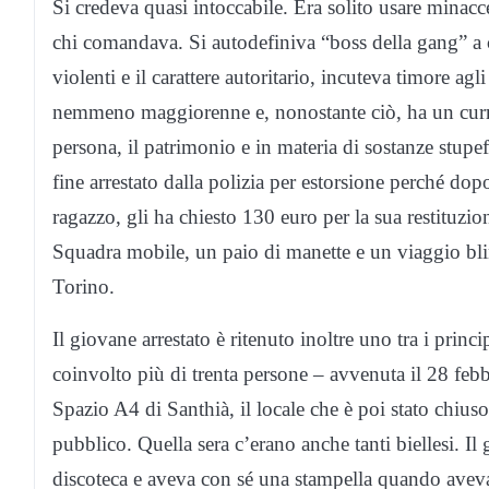
Si credeva quasi intoccabile. Era solito usare minacce 
chi comandava. Si autodefiniva “boss della gang” a c
violenti e il carattere autoritario, incuteva timore a
nemmeno maggiorenne e, nonostante ciò, ha un curricu
persona, il patrimonio e in materia di sostanze stupefac
fine arrestato dalla polizia per estorsione perché dopo
ragazzo, gli ha chiesto 130 euro per la sua restituzion
Squadra mobile, un paio di manette e un viaggio blin
Torino.
Il giovane arrestato è ritenuto inoltre uno tra i princ
coinvolto più di trenta persone – avvenuta il 28 febbr
Spazio A4 di Santhià, il locale che è poi stato chius
pubblico. Quella sera c’erano anche tanti biellesi. Il
discoteca e aveva con sé una stampella quando aveva i