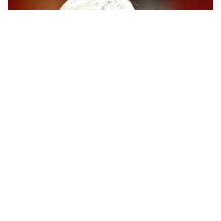
SERIE A
Roma, troppi gol subiti: Gasp deve lavorare in difesa
SERIE A
Milan, quanto lavoro per Amorim: il campo parla
chiaro
LE PAROLE
Milan, Amorim: “Sapevamo delle difficoltà, faremo
delle scelte”