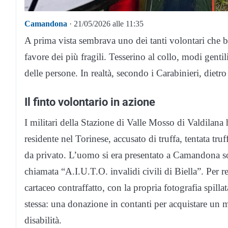
Camandona
· 21/05/2026 alle 11:35
A prima vista sembrava uno dei tanti volontari che b
favore dei più fragili. Tesserino al collo, modi gentili
delle persone. In realtà, secondo i Carabinieri, dietr
Il finto volontario in azione
I militari della Stazione di Valle Mosso di Valdilan
residente nel Torinese, accusato di truffa, tentata tru
da privato. L’uomo si era presentato a Camandona so
chiamata “A.I.U.T.O. invalidi civili di Biella”. Per 
cartaceo contraffatto, con la propria fotografia spilla
stessa: una donazione in contanti per acquistare un m
disabilità.