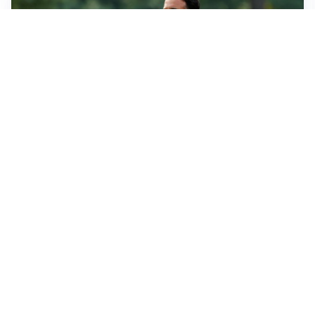
LE PAROLE
Milan, Amorim: “Sapevamo delle difficoltà, faremo
delle scelte”
LE PAROLE
Juventus, Spalletti soddisfatto: “I nuovi? Li ho visti
molto bene”
AMICHEVOLI
Il Milan crolla contro il Chelsea: 3-0 e prima sconfitta
per Amorim