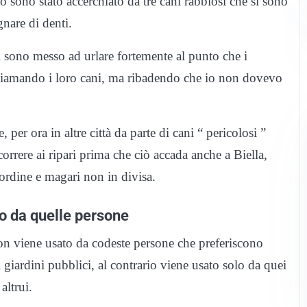
sono stato accerchiato da tre cani rabbiosi che si sono
gnare di denti.
sono messo ad urlare fortemente al punto che i
ichiamando i loro cani, ma ribadendo che io non dovevo
per ora in altre città da parte di cani “ pericolosi ”
orrere ai ripari prima che ciò accada anche a Biella,
’ordine e magari non in divisa.
ato da quelle persone
 non viene usato da codeste persone che preferiscono
 i giardini pubblici, al contrario viene usato solo da quei
altrui.