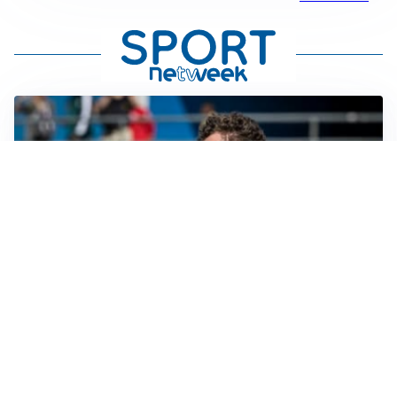
CALCIOMERCATO
Cagliari, il caso Esposito continua. Intanto arriva
Maldini