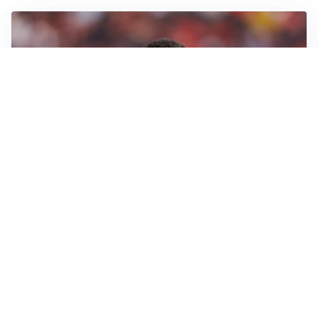
AFFARE IN CHIUSURA
Barcellona, colpo Rodri: battuto il Real Madrid
MOTIVATO
Douglas Luiz dice no all’Everton e punta sulla
Juventus
RIENTRO A RILENTO