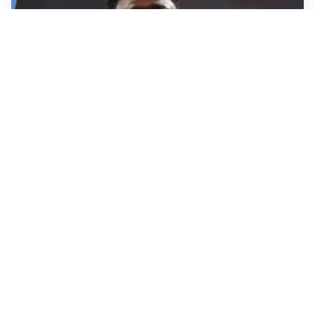
LA NOVITÀ
Il Real Madrid blinda Vinicius: pronto il rinnovo
TORMENTONE
Lukaku, stavolta la rottura è definitiva
L'ALLARME
Sassuolo, l’allarme di Aquilani: “Non ho difensori, ma