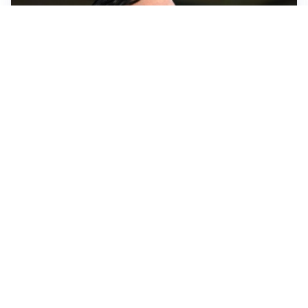
L'ALLARME
Sassuolo, l’allarme di Aquilani: “Non ho difensori, ma
mi fido della società”
CASO INFANTINO
La Fifa sta con Infantino ma ammette: “Che errore
l’apertura ai privati”
LA SVOLTA
Il Besiktas conferma: “Stiamo lavorando e parlando
con Vlahovic”