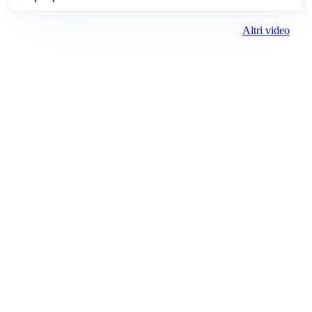
Altri video
Prima Biella
Registrazione tribunale:
Biella 17 9/7/2021
ROC:
15381
Direttore responsabile:
Michele Porta
Editore: