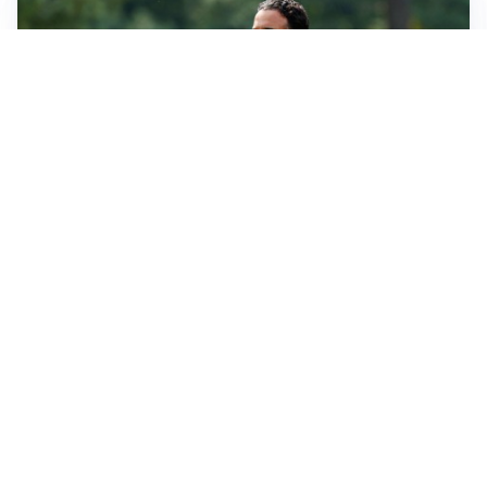
LE PAROLE
Milan, Amorim: “Sapevamo delle difficoltà, faremo
delle scelte”
LE PAROLE
Juventus, Spalletti soddisfatto: “I nuovi? Li ho visti
molto bene”
AMICHEVOLI
Il Milan crolla contro il Chelsea: 3-0 e prima sconfitta
per Amorim