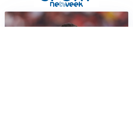
AFFARE IN CHIUSURA
Barcellona, colpo Rodri: battuto il Real Madrid
MOTIVATO
Douglas Luiz dice no all’Everton e punta sulla
Juventus