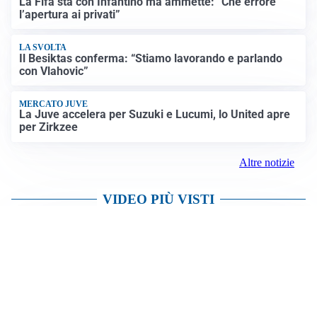
PREVISIONI
Record di bollini rossi in Italia: oggi caldo estremo in
tutta la Penisola
Altre notizie
L'ALLARME
Sassuolo, l’allarme di Aquilani: “Non ho difensori, ma
mi fido della società”
CASO INFANTINO
La Fifa sta con Infantino ma ammette: “Che errore
l’apertura ai privati”
LA SVOLTA
Il Besiktas conferma: “Stiamo lavorando e parlando
con Vlahovic”
MERCATO JUVE
La Juve accelera per Suzuki e Lucumi, lo United apre
per Zirkzee