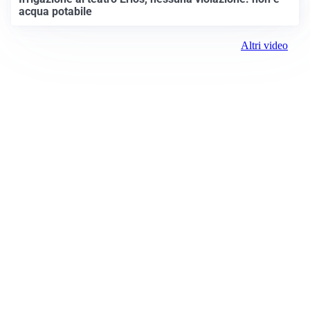
acqua potabile
Altri video
Prima Biella
Registrazione tribunale:
Biella 17 9/7/2021
ROC:
15381
Direttore responsabile:
Michele Porta