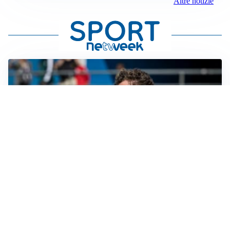
Altre notizie
CALCIOMERCATO
Cagliari, il caso Esposito continua. Intanto arriva