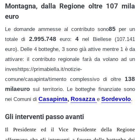
Montagna, dalla Regione oltre 107 mila
euro
85
Le domande ammesse al contributo sono
per un
2.995.748
4
totale di
euro:
nel Biellese (107.141
euro). Delle 4 botteghe, 3 sono già attiv
e
mentre 1 è da
attivare: il contributo regionale farà da volano ad un
inveshttps://primabiella.it/notizie-
138
comune/casapinta/timento complessivo di oltre
mila
euro
sul territorio. Le botteghe finanziate sono
Casapinta
,
Rosazza
Sordevolo
nei Comuni di
e
.
Gli interventi passo avanti
Il Presidente ed il Vice Presidente della Regione
affermano che gli interventi a favore delle botteghe dei