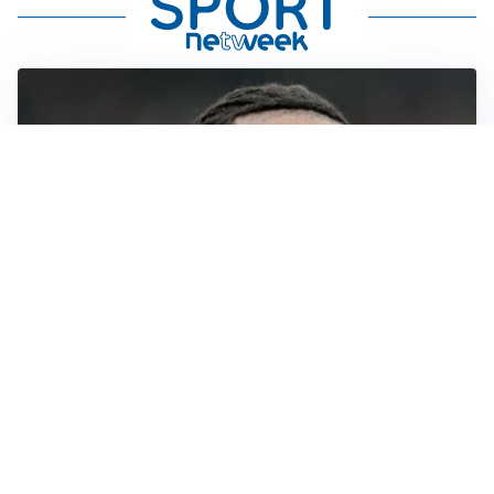
AFFONDO
Il Galatasaray fa sul serio per Leao
LA NOVITÀ
Il Real Madrid blinda Vinicius: pronto il rinnovo