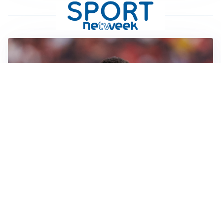
AFFARE IN CHIUSURA
Barcellona, colpo Rodri: battuto il Real Madrid
MOTIVATO
Douglas Luiz dice no all’Everton e punta sulla