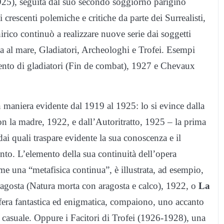
 1925), seguita dal suo secondo soggiorno parigino
crescenti polemiche e critiche da parte dei Surrealisti,
irico continuò a realizzare nuove serie dai soggetti
va al mare, Gladiatori, Archeologhi e Trofei. Esempi
ento di gladiatori (Fin de combat), 1927 e Chevaux
in maniera evidente dal 1919 al 1925: lo si evince dalla
on la madre, 1922, e dall’Autoritratto, 1925 – la prima
dai quali traspare evidente la sua conoscenza e il
ento. L’elemento della sua continuità dell’opera
e una “metafisica continua”, è illustrata, ad esempio,
agosta (Natura morta con aragosta e calco), 1922, o
La
fera fantastica ed enigmatica, compaiono, uno accanto
a casuale. Oppure i Facitori di Trofei (1926-1928), una