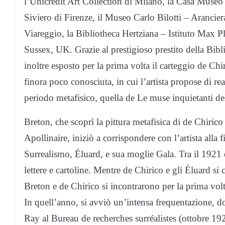
l’Unicredit Art Collection di Milano, la Casa Muse
Siviero di Firenze, il Museo Carlo Bilotti – Arancier
Viareggio, la Bibliotheca Hertziana – Istituto Max P
Sussex, UK. Grazie al prestigioso prestito della Bibli
inoltre esposto per la prima volta il carteggio de Ch
finora poco conosciuta, in cui l’artista propose di re
periodo metafisico, quella de Le muse inquietanti d
Breton, che scoprì la pittura metafisica di de Chirico
Apollinaire, iniziò a corrispondere con l’artista alla
Surrealismo, Éluard, e sua moglie Gala. Tra il 1921 e
lettere e cartoline. Mentre de Chirico e gli Éluard 
Breton e de Chirico si incontrarono per la prima volta
In quell’anno, si avviò un’intensa frequentazione, d
Ray al Bureau de recherches surréalistes (ottobre 19