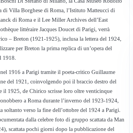
o Boschi Di Stefano di Milano, la Casa Museo Rodolfo
a di Villa Borghese di Roma, l’Istituto Matteucci di
lanck di Roma e il Lee Miller Archives dell’East
othèque littéraire Jacques Doucet di Parigi, verrà
irico – Breton (1921-1925), inclusa la lettera del 1924,
alizzare per Breton la prima replica di un’opera del
el 1918.
 nel 1916 a Parigi tramite il poeta-critico Guillaume
 fine del 1921, coinvolgendo poi il braccio destro del
 il 1925, de Chirico scrisse loro oltre venticinque
si conobbero a Roma durante l’inverno del 1923-1924,
 soltanto verso la fine dell’ottobre del 1924 a Parigi.
ocumentata dalla celebre foto di gruppo scattata da Man
24), scattata pochi giorni dopo la pubblicazione del