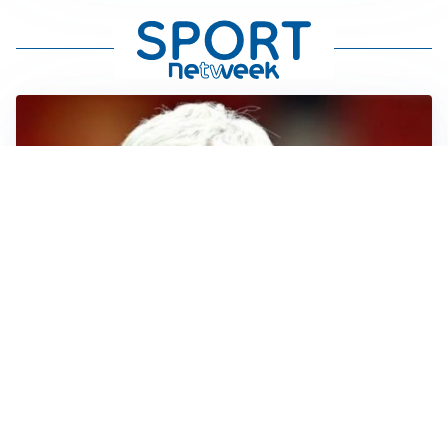
SERIE A
Roma, troppi gol subiti: Gasp deve lavorare in difesa
SERIE A