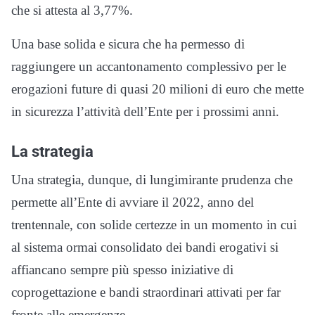
che si attesta al 3,77%.
Una base solida e sicura che ha permesso di
raggiungere un accantonamento complessivo
per
le
erogazioni fu
ture
di quasi
20 milioni
di eu
ro che mette
in sicurezza l’atti
vità dell’Ente per i prossimi anni.
La strategia
Una
strategia, dunque,
di lungimirante prudenza che
permette all’Ente di avviare il 2022, anno del
trentennale, con solide certezze in un momento in cui
al si
stema ormai consolidato dei ba
ndi erogativi si
affiancano semp
re più spesso
iniziative di
coprogettazione
e
bandi straordinari attivati per far
fronte alle
emergenze
.