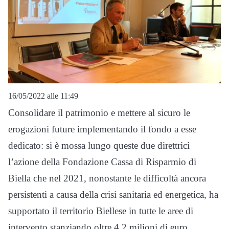
16/05/2022 alle 11:49
Cons
olidare i
l patrimonio e
mettere al sicuro le
eroga
zioni future implementando il fondo a
esse
dedicat
o
:
si è mossa lungo queste d
ue direttrici
l
’azione della Fondazione Cassa di Risparmio di
Biella che
nel 2021,
nonostante le difficoltà ancora
per
sistenti
a ca
usa della crisi sanitaria ed e
ner
getica,
ha
supportato
i
l territorio Biellese in tutte le aree di
intervento
stanziando oltre 4,2 milioni di
euro