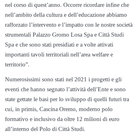
nel corso di quest
’
anno
.
Occorre ricordare infine che
nell
’
ambito della cultu
ra e dell
’
educazione
abbiamo
rafforzato l
’
intervento
e l
’
impatto
con le nostre società
strumentali Palazzo Gromo Losa
S
pa
e Città Studi
Spa
e
che
s
ono stati presidiati
e a volte attivati
importanti
tavoli
territori
ali
nell
’
area
welfare e
territorio
”
.
Numerosissimi
sono stati nel 2021 i progetti e gli
eventi che hanno segnato l’attività dell’Ente e sono
state gettate le basi per lo sviluppo di quelli futuri tra
cui, in primis, Cascina Oremo, moderno polo
formativo e inclusivo da oltre 1
2 milion
i di euro
all’interno d
el Polo di Città Studi
.