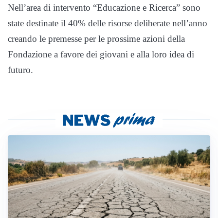
N
el
l
’
area di intervento
“
Educazione e Ricer
c
a
”
s
ono
sta
te destinate il 40% delle risorse deliberate
nell
’
anno
creando le premesse per le
pros
sime azioni della
Fondazione a favore dei giovani e alla loro idea di
futuro.