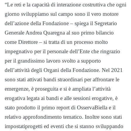
“
Le re
ti e
la capacità di int
e
razione
costrutt
i
va che o
gni
giorno svilu
ppiamo
sul campo sono il vero motore
dell
’
azione della Fondazione
–
spiega
il Segretario
Ge
nerale
Andrea Quaregna
al suo
primo bilancio
co
me
Direttore
–
si tratta di un processo
molto
impegnativo per il personal
e dell
’
Ente che ringrazio
per
il grandissimo
lavoro svolto
a supp
orto
dell
’
attività degli
O
rgani della Fondazione
.
Nel 2021
sono stati attivati bandi strao
rdinari
per affrontare l
e
emer
genze, è proseguita e si è a
mpliata l
’
attività
erogativa legata ai bandi e alle sessioni eroga
tive, è
stato
prodotto il
p
r
imo report
di OsservaBiella e il
relativo approfondimento tematico. Inoltre sono stati
impostati
progett
i ed eventi
che si
stanno sviluppando