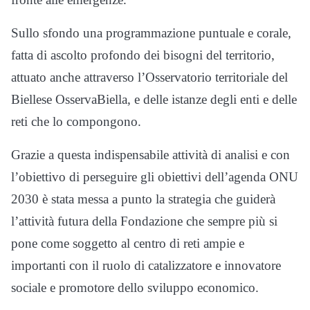
Sullo sfondo una programmazione puntuale e corale,
fatta di ascolto profondo dei
bisogni del territorio,
attuato
anche
attraverso
l’Osservatorio territ
orial
e
del
Biellese
OsservaBiella
, e delle istanze degli enti e delle
reti che lo compongono.
Grazie a questa indispensabile attività di analisi e con
l’obi
ettivo di perseguire gli obiettivi d
ell’agenda ONU
2030 è stata messa a punto la strategia che guide
rà
l’attività futura della Fondazione che sempre più si
pone come soggetto al centro di reti ampie e
importanti
con il ruolo di catalizzatore e innovatore
s
ociale e promotore dello sviluppo ec
onomico
.