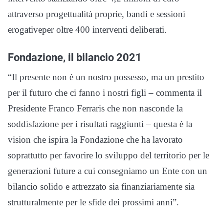
attraverso
progettualità proprie,
bandi e sessioni
erogative
per oltre
400 interventi delib
erati.
Fondazione, il bilancio 2021
“
Il
presente
non è un nostro possesso, ma un prestito
per
il futuro
che ci fanno i nostri figli
–
commen
ta
il
Presi
dente
Franco
F
erra
ris
che non nasconde la
soddisfazione per i risultati raggiunti
–
questa è la
vision che ispira la Fondazione che
ha lavor
at
o
soprattutto per favorire lo sviluppo del ter
r
i
t
orio
pe
r
le
gen
e
r
a
zioni future
a cui co
nsegn
i
a
mo
un Ente
con un
bilancio
solido
e attrezzato sia finanz
iariamente
sia
strutturalmente per le sfide d
ei prossimi anni
”
.