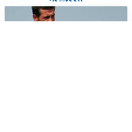
AMICHEVOLI
Juventus-Inter, antipasto di Serie A: le probabili
formazioni
IL NOME NUOVO
Napoli, Musso resta un’opzione per la porta
TITOLARE IN CAMPIONATO