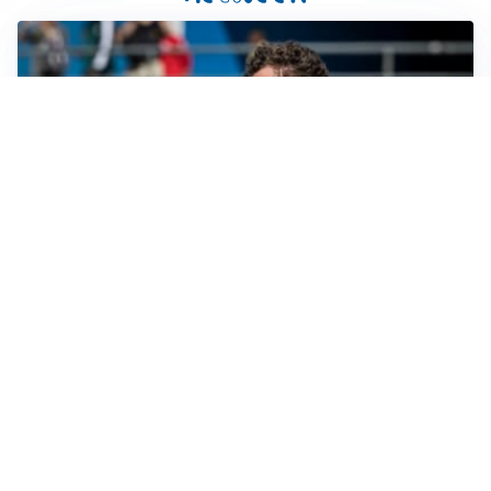
CALCIOMERCATO
Cagliari, il caso Esposito continua. Intanto arriva
Maldini
CALCIOMERCATO
Napoli, il solito Lukaku: non si presenta in ritiro, è
rottura