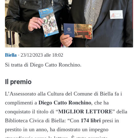
Biella
· 23/12/2023 alle 18:02
Si tratta di Diego Catto Ronchino.
Il premio
L’Assessorato alla Cultura del Comune di Biella fa i
complimenti a 𝐃𝐢𝐞𝐠𝐨 𝐂𝐚𝐭𝐭𝐨 𝐑𝐨𝐧𝐜𝐡𝐢𝐧𝐨, che ha
conquistato il titolo di “𝐌𝐈𝐆𝐋𝐈𝐎𝐑 𝐋𝐄𝐓𝐓𝐎𝐑𝐄” della
Biblioteca Civica di Biella: “Con 𝟏𝟕𝟒 𝐥𝐢𝐛𝐫𝐢 presi in
prestito in un anno, ha dimostrato un impegno