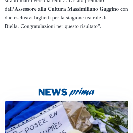
straordinario verso la lettura. È stato premiato
dall’𝐀𝐬𝐬𝐞𝐬𝐬𝐨𝐫𝐞 𝐚𝐥𝐥𝐚 𝐂𝐮𝐥𝐭𝐮𝐫𝐚 𝐌𝐚𝐬𝐬𝐢𝐦𝐢𝐥𝐢𝐚𝐧𝐨 𝐆𝐚𝐠𝐠𝐢𝐧𝐨 con
due esclusivi biglietti per la stagione teatrale di
Biella. Congratulazioni per questo risultato”.