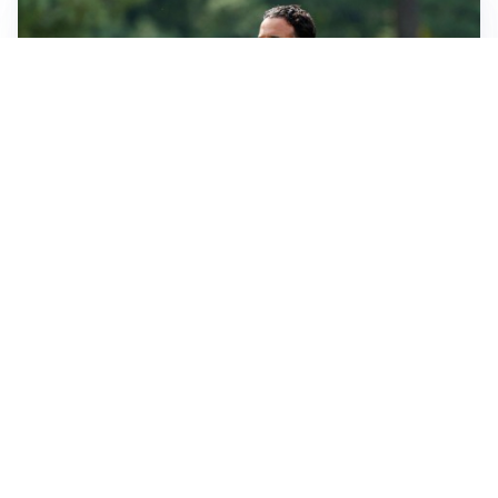
LE PAROLE
Milan, Amorim: “Sapevamo delle difficoltà, faremo
delle scelte”
LE PAROLE
Juventus, Spalletti soddisfatto: “I nuovi? Li ho visti
molto bene”
AMICHEVOLI
Il Milan crolla contro il Chelsea: 3-0 e prima sconfitta