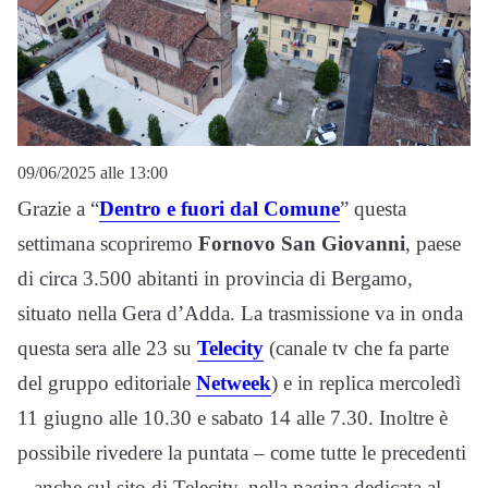
09/06/2025 alle 13:00
Grazie a “
Dentro e fuori dal Comune
” questa
settimana scopriremo
Fornovo San Giovanni
, paese
di circa 3.500 abitanti in provincia di Bergamo,
situato nella Gera d’Adda. La trasmissione va in onda
questa sera alle 23 su
Telecity
(canale tv che fa parte
del gruppo editoriale
Netweek
) e in replica mercoledì
11 giugno alle 10.30 e sabato 14 alle 7.30. Inoltre è
possibile rivedere la puntata – come tutte le precedenti
– anche sul sito di Telecity, nella pagina dedicata al