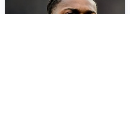
AFFONDO
Il Galatasaray fa sul serio per Leao
LA NOVITÀ
Il Real Madrid blinda Vinicius: pronto il rinnovo
TORMENTONE
Lukaku, stavolta la rottura è definitiva
L'ALLARME
Sassuolo, l’allarme di Aquilani: “Non ho difensori, ma
mi fido della società”