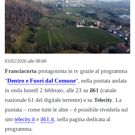
03/02/2026 alle 08:00
Franciacorta
protagonista in tv grazie al programma
“
Dentro e Fuori dal Comune
”, nella puntata andata
in onda lunedì 2 febbraio, alle 23 su
il61
(canale
nazionale 61 del digitale terrestre) e su
Telecity
. La
puntata – come tutte le altre – è possibile rivederla sul
sito
telecity.it
e
il61.it
, nella pagina dedicata al
programma.