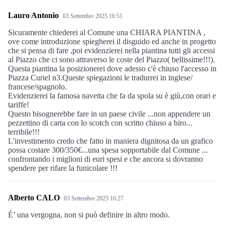
Lauro Antonio
03 Settembre 2025 16:51
Sicuramente chiederei al Comune una CHIARA PIANTINA ,
ove come introduzione spiegherei il disguido ed anche in progetto
che si pensa di fare ,poi evidenzierei nella piantina tutti gli accessi
al Piazzo che ci sono attraverso le coste del Piazzo( bellissime!!!).
Questa piantina la posizionerei dove adesso c'è chiuso l'accesso in
Piazza Curiel n3.Queste spiegazioni le tradurrei in inglese/
francese/spagnolo.
Evidenzierei la famosa navetta che fa da spola su è giù,con orari e
tariffe!
Questo bisognerebbe fare in un paese civile ...non appendere un
pezzettino di carta con lo scotch con scritto chiuso a biro...
terribile!!!
L'investimento credo che fatto in maniera dignitosa da un grafico
possa costare 300/350€...una spesa sopportabile dal Comune ...
confrontando i miglioni di euri spesi e che ancora si dovranno
spendere per rifare la funicolare !!!
Alberto CALO
03 Settembre 2025 16:27
É’ una vergogna, non si può definire in altro modo.