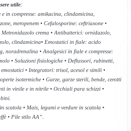
sere utile
:
ale e in compresse: amikacina, clindamicina,
azone, meropenem • Cefalosporine: ceftriaxone •
 • Metronidazolo crema • Antibatterici: ornidazolo,
azolo, clindamicina• Emostatici in fiale: acido
 noradrenalina • Analgesici in fiale e compresse:
lo • Soluzioni fisiologiche • Deflussori, rubinetti,
 emostatici • Integratori: trisol, acesol e simili •
perte isotermiche • Garze, garze sterili, bende, cerotti
ti in vinile e in nitrile • Occhiali para schizzi •
bini.
in scatola • Mais, legumi e verdure in scatola •
ffè • Pile stilo AA”.