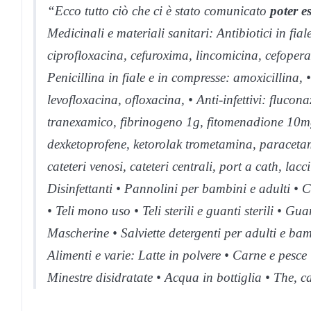
“Ecco tutto ciò che ci è stato comunicato
poter es
Medicinali e materiali sanitari: Antibiotici in fi
ciprofloxacina, cefuroxima, lincomicina, cefoper
Penicillina in fiale e in compresse: amoxicillina,
levofloxacina, ofloxacina, • Anti-infettivi: flucon
tranexamico, fibrinogeno 1g, fitomenadione 10mg,
dexketoprofene, ketorolak trometamina, paracetamo
cateteri venosi, cateteri centrali, port a cath, lacci
Disinfettanti • Pannolini per bambini e adulti • Co
• Teli mono uso • Teli sterili e guanti sterili • Guan
Mascherine • Salviette detergenti per adulti e bam
Alimenti e varie: Latte in polvere • Carne e pesce 
Minestre disidratate • Acqua in bottiglia • The, ca