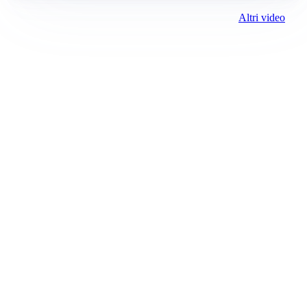
Altri video
Prima Biella
Registrazione tribunale:
Biella 17 9/7/2021
ROC:
15381
Direttore responsabile:
Michele Porta
Editore:
Media (iN) Srl