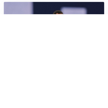
CALCIOMERCATO
Milan, ufficiale la risoluzione di Bennacer: il
comunicato
AMICHEVOLI
Milan, altro test per Amorim: le possibili scelte per il
Chelsea