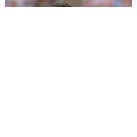
IL NOME NUOVO
Napoli, Musso resta un’opzione per la porta
TITOLARE IN CAMPIONATO
Inter, tocca a Pio Esposito: Chivu gli affida l’attacco
LE PAROLE
Spalletti prepara la Juve: “Con l’Inter servirà essere
squadra”