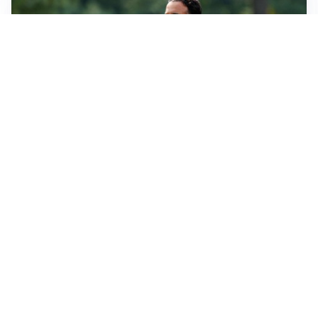
LE PAROLE
Amorim: “Il Milan deve puntare allo scudetto”
LE PAROLE
Bremer giura fedeltà: “Non ho mai chiesto di lasciare
la Juve”
IN DUBBIO
Sinner, ginocchio sotto osservazione: Cincinnati resta
in dubbio