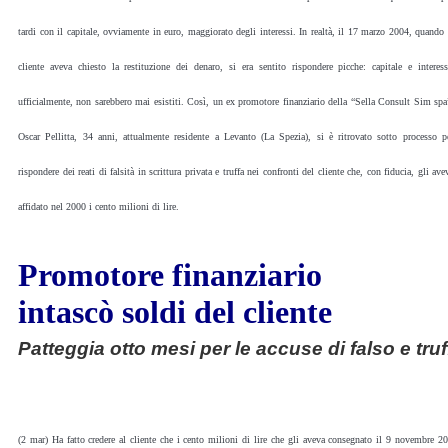
tardi con il capitale, ovviamente in euro, maggiorato degli interessi. In realtà, il 17 marzo 2004, quando 
cliente aveva chiesto la restituzione dei denaro, si era sentito rispondere picche: capitale e interess
ufficialmente, non sarebbero mai esistiti. Così, un ex promotore finanziario della “Sella Consult Sim spa
Oscar Pellitta, 34 anni, attualmente residente a Levanto (La Spezia), si è ritrovato sotto processo p
rispondere dei reati di falsità in scrittura privata e truffa nei confronti del cliente che, con fiducia, gli ave
affidato nel 2000 i cento milioni di lire.
Promotore finanziario
intascò soldi del cliente
Patteggia otto mesi per le accuse di falso e truf
(2 mar) Ha fatto credere al cliente che i cento milioni di lire che gli aveva consegnato il 9 novembre 200