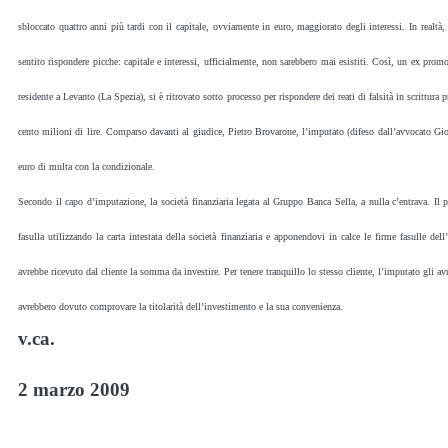
sbloccato quattro anni più tardi con il capitale, ovviamente in euro, maggiorato degli interessi. In realtà,
sentito rispondere picche: capitale e interessi, ufficialmente, non sarebbero mai esistiti. Così, un ex prom
residente a Levanto (La Spezia), si è ritrovato sotto processo per rispondere dei reati di falsità in scrittura p
cento milioni di lire. Comparso davanti al giudice, Pietro Brovarone, l’imputato (difeso dall’avvocato Gio
euro di multa con la condizionale.
Secondo il capo d’imputazione, la società finanziaria legata al Gruppo Banca Sella, a nulla c’entrava. Il p
fasulla utilizzando la carta intestata della società finanziaria e apponendovi in calce le firme fasulle del
avrebbe ricevuto dal cliente la somma da investire. Per tenere tranquillo lo stesso cliente, l’imputato gli av
avrebbero dovuto comprovare la titolarità dell’investimento e la sua convenienza.
v.ca.
2 marzo 2009