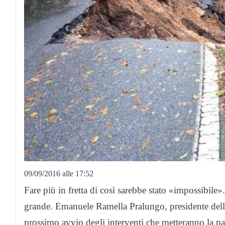
09/09/2016 alle 17:52
Fare più in fretta di così sarebbe stato «impossibile»
grande. Emanuele Ramella Pralungo, presidente della
prossimo avvio degli interventi che metteranno la pa