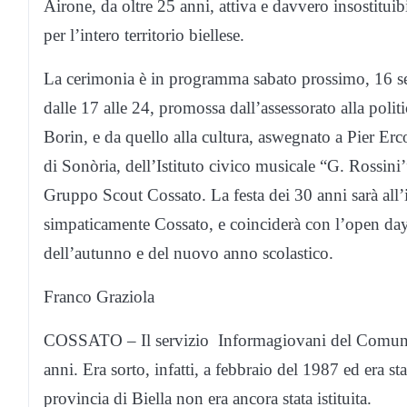
Airone, da oltre 25 anni, attiva e davvero insostitui
per l’intero territorio biellese.
La cerimonia è in programma sabato prossimo, 16 se
dalle 17 alle 24, promossa dall’assessorato alla poli
Borin, e da quello alla cultura, aswegnato a Pier Er
di Sonòria, dell’Istituto civico musicale “G. Rossini’
Gruppo Scout Cossato. La festa dei 30 anni sarà all
simpaticamente Cossato, e coinciderà con l’open day d
dell’autunno e del nuovo anno scolastico.
Franco Graziola
COSSATO – Il servizio Informagiovani del Comune di
anni. Era sorto, infatti, a febbraio del 1987 ed era st
provincia di Biella non era ancora stata istituita.