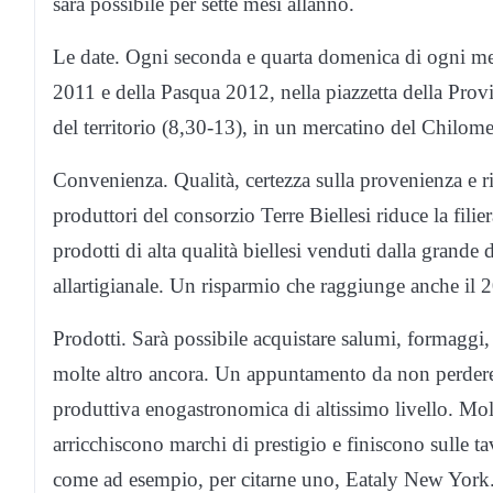
sarà possibile per sette mesi allanno.
Le date. Ogni seconda e quarta domenica di ogni m
2011 e della Pasqua 2012, nella piazzetta della Provi
del territorio (8,30-13), in un mercatino del Chilomet
Convenienza. Qualità, certezza sulla provenienza e ri
produttori del consorzio Terre Biellesi riduce la filier
prodotti di alta qualità biellesi venduti dalla grande di
allartigianale. Un risparmio che raggiunge anche il
Prodotti. Sarà possibile acquistare salumi, formaggi,
molte altro ancora. Un appuntamento da non perdere p
produttiva enogastronomica di altissimo livello. Molt
arricchiscono marchi di prestigio e finiscono sulle ta
come ad esempio, per citarne uno, Eataly New York