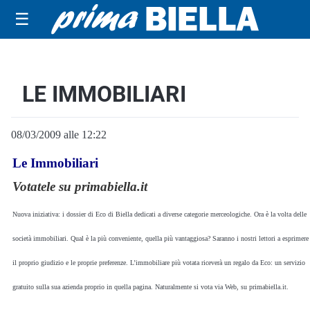
☰
LE IMMOBILIARI
08/03/2009 alle 12:22
Le Immobiliari
Votatele su primabiella.it
Nuova iniziativa: i dossier di Eco di Biella dedicati a diverse categorie merceologiche. Ora è la volta delle
società immobiliari. Qual è la più conveniente, quella più vantaggiosa? Saranno i nostri lettori a esprimere
il proprio giudizio e le proprie preferenze. L’immobiliare più votata riceverà un regalo da Eco: un servizio
gratuito sulla sua azienda proprio in quella pagina. Naturalmente si vota via Web, su primabiella.it.