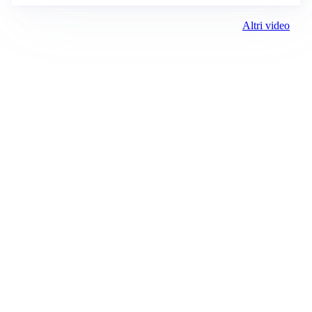
Altri video
Prima Biella
Registrazione tribunale:
Biella 17 9/7/2021
ROC:
15381
Direttore responsabile:
Michele Porta
Editore:
Media (iN) Srl