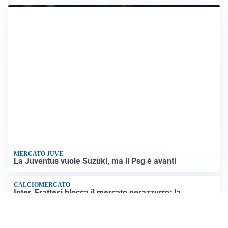
quattro ciclisti riapre dibattito sulla sicurezza
SICUREZZA NAVALE
Hormuz riapre solo se gli USA cambiano condotta: le
condizioni di Teheran
RIAPERTURA FRONTIERE
Crisi Ceuta, Tajani: “Schengen ripristinato solo a
pericolo finito”
Altre notizie