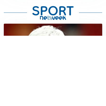
SERIE A
Roma, troppi gol subiti: Gasp deve lavorare in difesa
SERIE A