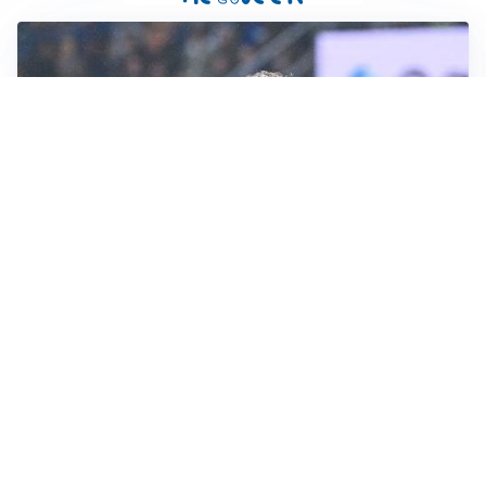
CALCIOMERCATO
Inter, Frattesi blocca il mercato nerazzurro: la
situazione
SERIE A
Roma, troppi gol subiti: Gasp deve lavorare in difesa
SERIE A
Milan, quanto lavoro per Amorim: il campo parla