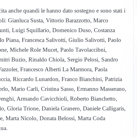
cita anche quandi le hanno dato sostegno e sono stati i
oli: Gianluca Susta, Vittorio Barazzotto, Marco
unti, Luigi Squillario, Domenico Duso, Costanza
 Piana, Francesca Salivotti, Giulio Salivotti, Paolo
eone, Michele Role Mucet, Paolo Tavolaccibni,
itri Buzio, Rinaldo Chiola, Sergio Pelosi, Sandro
 Vazzoler, Francesco Alberti La Marmora, Paola
cia, Riccardo Lunardon, Franco Bianchini, Patrizia
erlo, Mario Carli, Cristina Sasso, Ermanno Masserano,
orenghi, Armando Cavicchioli, Roberto Bianchetto,
o, Gloria Trione, Daniela Granero, Daniele Calligaris,
se, Marta Nicolo, Donata Belossi, Marta Coda
qua.