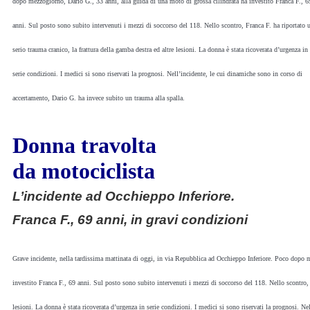
dopo mezzogiorno, Dario G., 33 anni, alla guida di una moto di grossa cilindrata ha investito Franca F., 6
anni. Sul posto sono subito intervenuti i mezzi di soccorso del 118. Nello scontro, Franca F. ha riportato 
serio trauma cranico, la frattura della gamba destra ed altre lesioni. La donna è stata ricoverata d’urgenza in
serie condizioni. I medici si sono riservati la prognosi. Nell’incidente, le cui dinamiche sono in corso di
accertamento, Dario G. ha invece subito un trauma alla spalla.
Donna travolta
da motociclista
L’incidente ad Occhieppo Inferiore.
Franca F., 69 anni, in gravi condizioni
Grave incidente, nella tardissima mattinata di oggi, in via Repubblica ad Occhieppo Inferiore. Poco dopo m
investito Franca F., 69 anni. Sul posto sono subito intervenuti i mezzi di soccorso del 118. Nello scontro, F
lesioni. La donna è stata ricoverata d’urgenza in serie condizioni. I medici si sono riservati la prognosi. N