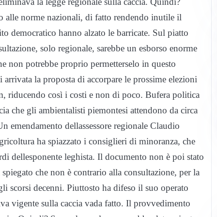
eliminava la legge regionale sulla caccia. Quindi?
alle norme nazionali, di fatto rendendo inutile il
tito democratico hanno alzato le barricate. Sul piatto
onsultazione, solo regionale, sarebbe un esborso enorme
che non potrebbe proprio permetterselo in questo
 arrivata la proposta di accorpare le prossime elezioni
m, riducendo così i costi e non di poco. Bufera politica
cia che gli ambientalisti piemontesi attendono da circa
. Un emendamento dellassessore regionale Claudio
icoltura ha spiazzato i consiglieri di minoranza, che
di dellesponente leghista. Il documento non è poi stato
a spiegato che non è contrario alla consultazione, per la
i scorsi decenni. Piuttosto ha difeso il suo operato
a vigente sulla caccia vada fatto. Il provvedimento