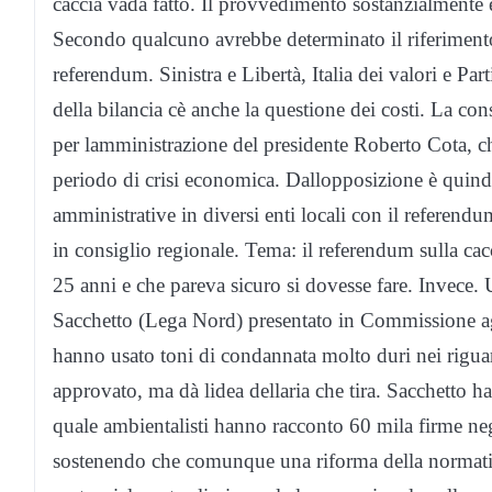
caccia vada fatto. Il provvedimento sostanzialmente 
Secondo qualcuno avrebbe determinato il riferimento 
referendum. Sinistra e Libertà, Italia dei valori e Par
della bilancia cè anche la questione dei costi. La c
per lamministrazione del presidente Roberto Cota, 
periodo di crisi economica. Dallopposizione è quindi
amministrative in diversi enti locali con il referendu
in consiglio regionale. Tema: il referendum sulla cac
25 anni e che pareva sicuro si dovesse fare. Invece
Sacchetto (Lega Nord) presentato in Commissione agr
hanno usato toni di condannata molto duri nei riguar
approvato, ma dà lidea dellaria che tira. Sacchetto h
quale ambientalisti hanno racconto 60 mila firme negl
sostenendo che comunque una riforma della normativ