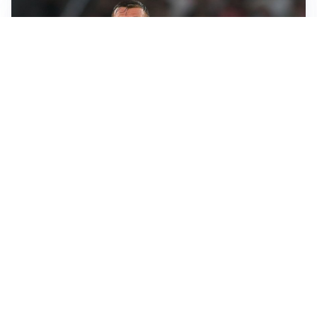
LE PAROLE
Cristante rilancia la Roma: “Vogliamo crescere
ancora”
L'INTRIGO
Frattesi-Juve, il mercato resta un gioco di incastri
IL FAVORITO
Inter, Diaby è ora il favorito per la fascia destra